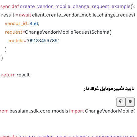
async
 def
 create_vendor_mobile_change_request_example
()
    result 
=
 await
 client.create_vendor_mobile_change_reques
        vendor_id
=
456
,
        request
=
ChangeVendorMobileRequestSchema(
            mobile
=
"09123456789"
        )
    )
    return
 result
تایید تغییر موبایل غرفه‌دار
from
 basalam_sdk.core.models 
import
 ChangeVendorMobil
async
 def
 create_vendor_mobile_change_confirmation_exa