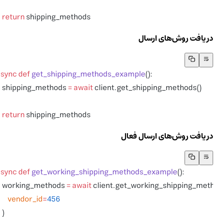
    return
 shipping_methods
دریافت روش‌های ارسال
async
 def
 get_shipping_methods_example
():
    shipping_methods 
=
 await
 client.get_shipping_methods()
    return
 shipping_methods
دریافت روش‌های ارسال فعال
async
 def
 get_working_shipping_methods_example
():
    working_methods 
=
 await
 client.get_working_shipping_met
        vendor_id
=
456
    )