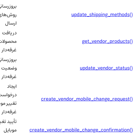
بروزرسانی
update_shipping_methods()
روش‌های
ارسال
دریافت
get_vendor_products()
محصولات
غرفه‌دار
بروزرسانی
update_vendor_status()
وضعیت
غرفه‌دار
ایجاد
درخواست
create_vendor_mobile_change_request()
تغییر موبا
غرفه‌دار
تأیید تغییر
create_vendor_mobile_change_confirmation()
موبایل