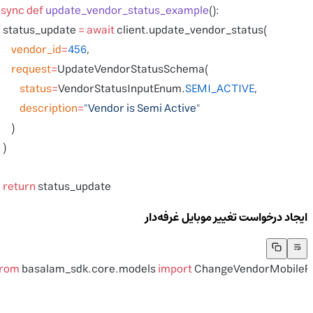
async
 def
 update_vendor_status_example
():
    status_update 
=
 await
 client.update_vendor_status(
        vendor_id
=
456
,
        request
=
UpdateVendorStatusSchema(
            status
=
VendorStatusInputEnum.
SEMI_ACTIVE
,
            description
=
"Vendor is Semi Active"
        )
    )
    return
 status_update
ایجاد درخواست تغییر موبایل غرفه‌دار
from
 basalam_sdk.core.models 
import
 ChangeVendorMobil