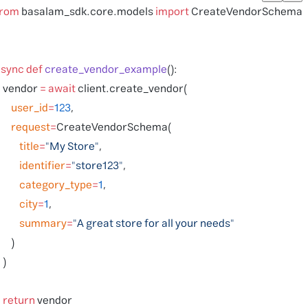
from
 basalam_sdk.core.models 
import
 CreateVendorSchema
async
 def
 create_vendor_example
():
    vendor 
=
 await
 client.create_vendor(
        user_id
=
123
,
        request
=
CreateVendorSchema(
            title
=
"My Store"
,
            identifier
=
"store123"
,
            category_type
=
1
,
            city
=
1
,
            summary
=
"A great store for all your needs"
        )
    )
    return
 vendor