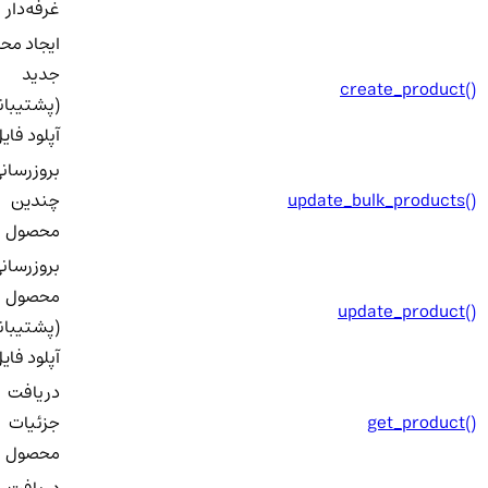
غرفه‌دار
ایجاد محص
جدید
create_product()
(پشتیبانی 
آپلود فایل)
بروزرسانی
update_bulk_products()
چندین
محصول
بروزرسانی
محصول
update_product()
(پشتیبانی 
آپلود فایل)
دریافت
get_product()
جزئیات
محصول
دریافت