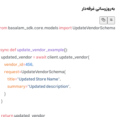
به‌روزرسانی غرفه‌دار
from
 basalam_sdk.core.models 
import
 UpdateVendorSchem
async
 def
 update_vendor_example
():
    updated_vendor 
=
 await
 client.update_vendor(
        vendor_id
=
456
,
        request
=
UpdateVendorSchema(
            title
=
"Updated Store Name"
,
            summary
=
"Updated description"
,
        )
    )
    return
 updated_vendor