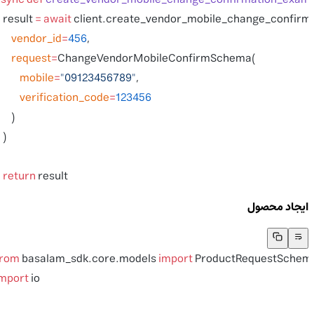
    result 
=
 await
 client.create_vendor_mobile_change_confirm
        vendor_id
=
456
,
        request
=
ChangeVendorMobileConfirmSchema(
            mobile
=
"09123456789"
,
            verification_code
=
123456
        )
    )
    return
 result
ایجاد محصول
from
 basalam_sdk.core.models 
import
 ProductRequestSchem
import
 io