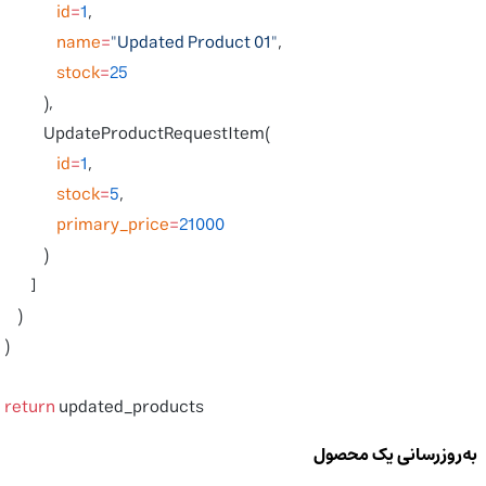
                    id
=
1
,
                    name
=
"Updated Product 01"
,
                    stock
=
25
                ),
                UpdateProductRequestItem(
                    id
=
1
,
                    stock
=
5
,
                    primary_price
=
21000
                )
            ]
        )
    )
    return
 updated_products
به‌روزرسانی یک محصول