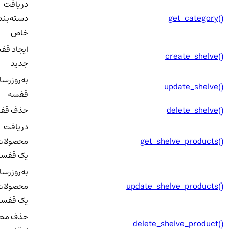
دریافت
get_category()
دسته‌بند
خاص
ایجاد قفس
create_shelve()
جدید
به‌روزرسان
update_shelve()
قفسه
delete_shelve()
حذف قفس
دریافت
get_shelve_products()
محصولات د
یک قفسه
به‌روزرسان
update_shelve_products()
محصولات د
یک قفسه
حذف محص
delete_shelve_product()