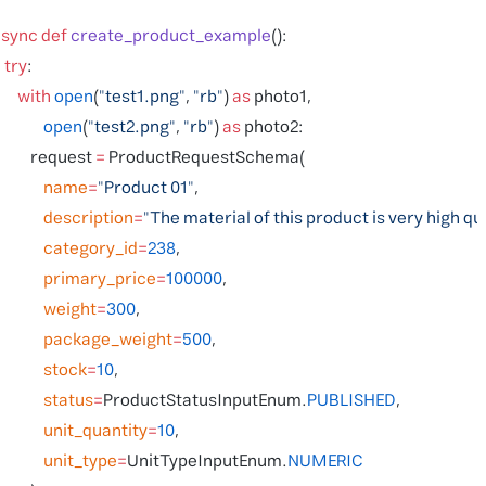
async
 def
 create_product_example
():
    try
:
        with
 open
(
"test1.png"
, 
"rb"
) 
as
 photo1,
                open
(
"test2.png"
, 
"rb"
) 
as
 photo2:
            request 
=
 ProductRequestSchema(
                name
=
"Product 01"
,
                description
=
"The material of this product is very high q
                category_id
=
238
,
                primary_price
=
100000
,
                weight
=
300
,
                package_weight
=
500
,
                stock
=
10
,
                status
=
ProductStatusInputEnum.
PUBLISHED
,
                unit_quantity
=
10
,
                unit_type
=
UnitTypeInputEnum.
NUMERIC