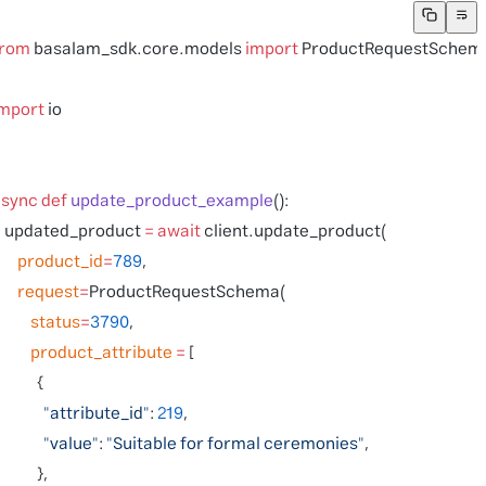
from
 basalam_sdk.core.models 
import
 ProductRequestSche
import
 io
async
 def
 update_product_example
():
    updated_product 
=
 await
 client.update_product(
        product_id
=
789
,
        request
=
ProductRequestSchema(
            status
=
3790
,
            product_attribute
 =
 [
              {
                "attribute_id"
: 
219
,
                "value"
: 
"Suitable for formal ceremonies"
,
              },