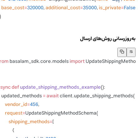
    base_cost
=
320000
, 
additional_cost
=
35000
, 
is_private
=
False
  )
]
به‌روزرسانی روش‌های ارسال
from
 basalam_sdk.core.models 
import
 UpdateShippingMeth
async
 def
 update_shipping_methods_example
():
    updated_methods 
=
 await
 client.update_shipping_methods(
        vendor_id
=
456
,
        request
=
UpdateShippingMethodSchema(
            shipping_methods
=
[
                {