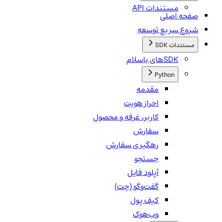
مستندات API
صفحه اصلی
شروع سریع توسعه
مستندات SDK
SDKهای باسلام
Python
مقدمه
احراز هویت
کاربر، غرفه و محصول
سفارش
رهگیری سفارش
جستجو
آپلود فایل
گفت‌وگو (چت)
کیف پول
وب‌هوک