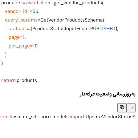
    products 
=
 await
 client.get_vendor_products(
        vendor_id
=
456
,
        query_params
=
GetVendorProductsSchema(
            statuses
=
[ProductStatusInputEnum.
PUBLISHED
],
            page
=
1
,
            per_page
=
10
        )
    )
    return
 products
به‌روزرسانی وضعیت غرفه‌دار
from
 basalam_sdk.core.models 
import
 UpdateVendorStatus