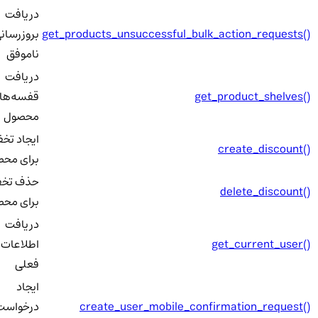
دریافت
get_products_unsuccessful_bulk_action_requests()
بروزرسانی
ناموفق
دریافت
get_product_shelves()
قفسه‌های
محصول
ایجاد تخف
create_discount()
برای محصو
حذف تخف
delete_discount()
برای محصو
دریافت
get_current_user()
اطلاعات کا
فعلی
ایجاد
create_user_mobile_confirmation_request()
درخواست