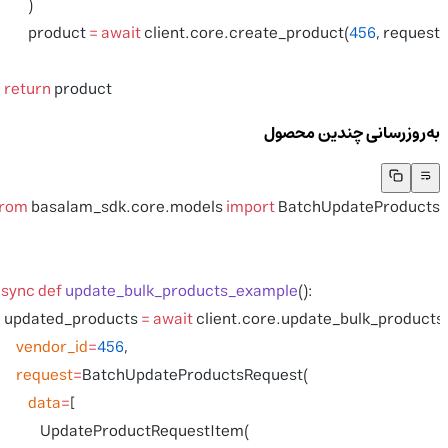
            )
            product 
=
 await
 client.core.create_product(
456
, request
    return
 product
به‌روزرسانی چندین محصول
from
 basalam_sdk.core.models 
import
 BatchUpdateProducts
async
 def
 update_bulk_products_example
():
    updated_products 
=
 await
 client.core.update_bulk_product
        vendor_id
=
456
,
        request
=
BatchUpdateProductsRequest(
            data
=
[
                UpdateProductRequestItem(