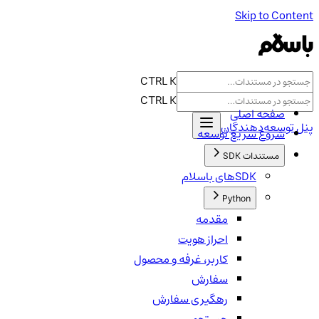
Skip to Content
مستندات
بلاگ
API Reference
CTRL K
CTRL K
صفحه اصلی
پنل توسعه‌دهندگان
شروع سریع توسعه
مستندات SDK
SDKهای باسلام
Python
مقدمه
احراز هویت
کاربر، غرفه و محصول
سفارش
رهگیری سفارش