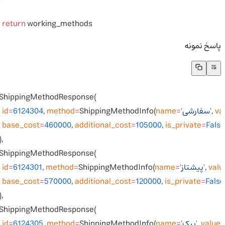
    return
 working_methods
پاسخ نمونه
[
  ShippingMethodResponse(
v
, 
'سفارشی'
=
name
ShippingMethodInfo(
=
method
, 
6124304
=
    id
    base_cost
=
460000
, 
additional_cost
=
105000
, 
is_private
=
Fal
  ), 
  ShippingMethodResponse(
val
, 
'پیشتاز'
=
name
ShippingMethodInfo(
=
method
, 
6124301
=
    id
    base_cost
=
570000
, 
additional_cost
=
120000
, 
is_private
=
Fals
  ), 
  ShippingMethodResponse(
value
, 
'پیک'
=
name
ShippingMethodInfo(
=
method
, 
6124305
=
    id